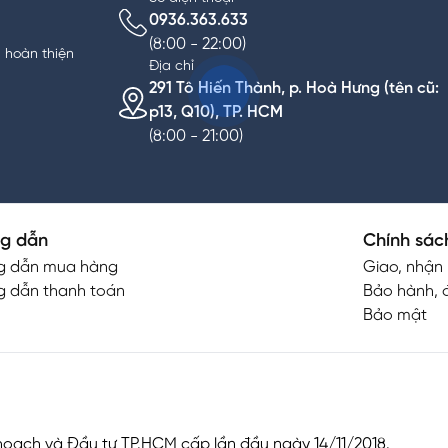
0936.363.633
(8:00 - 22:00)
n hoàn thiện
Địa chỉ
291 Tô Hiến Thành, p. Hoà Hưng (tên cũ:
p13, Q10), TP. HCM
(8:00 - 21:00)
g dẫn
Chính sác
g dẫn mua hàng
Giao, nhận
 dẫn thanh toán
Bảo hành, đ
Bảo mật
oạch và Đầu tư TP.HCM cấp lần đầu ngày 14/11/2018.