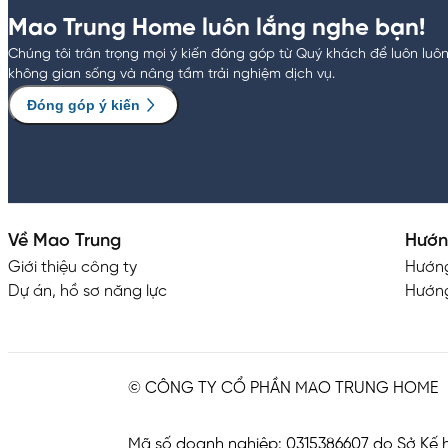
Mao Trung Home luôn lắng nghe bạn!
Chúng tôi trân trọng mọi ý kiến đóng góp từ Quý khách để luôn luô
không gian sống và nâng tầm trải nghiệm dịch vụ.
Đóng góp ý kiến
Về Mao Trung
Hướn
Giới thiệu công ty
Hướn
Dự án, hồ sơ năng lực
Hướng
© CÔNG TY CỔ PHẦN MAO TRUNG HOME
Mã số doanh nghiệp: 0315386607 do Sở Kế h