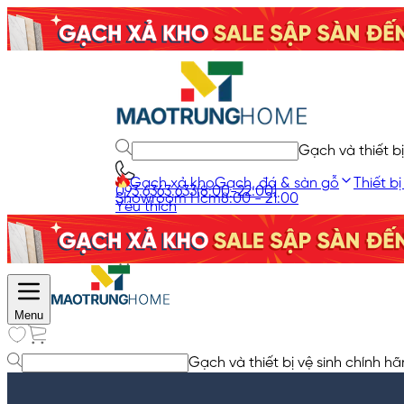
Gạch và thiết bị
Gạch xả kho
Gạch, đá & sàn gỗ
Thiết bị
093.6363.633
(8:00-22:00)
Showroom Hcm
8:00 - 21:00
Yêu thích
Giỏ hàng
Menu
Gạch và thiết bị vệ sinh chính hã