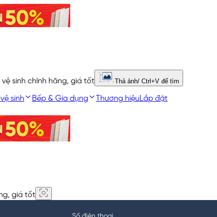
 vệ sinh chính hãng, giá tốt
Thả ảnh/ Ctrl+V để tìm
 vệ sinh
Bếp & Gia dụng
Thương hiệu
Lắp đặt
ng, giá tốt
Số điện thoại