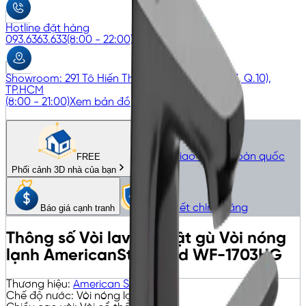
Hotline đặt hàng
093.6363.633
(8:00 - 22:00)
Showroom: 291 Tô Hiến Thành, P.Hòa Hưng (P.13, Q.10),
TP.HCM
(8:00 - 21:00)
Xem bản đồ
Giao nhanh toàn quốc
FREE
Phối cảnh 3D nhà của bạn
Cam kết chính hãng
Báo giá cạnh tranh
Thông số
Vòi lavabo gật gù Vòi nóng
lạnh AmericanStandard WF-1703HG
Thương hiệu
:
American Standard
Chế độ nước
:
Vòi nóng lạnh