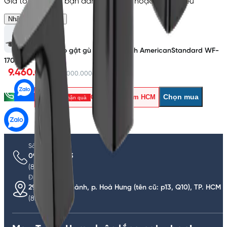
Giá tốt hơn nếu bạn đang xây nhà hoặc mua nhiều
Nhận báo giá riêng
Vòi lavabo gật gù Vòi nóng lạnh AmericanStandard WF-
1703HG
9.460.000đ
11.000.000đ
Chọn mua
Ghé showroom HCM
Lấy mã - nhận quà
Số điện thoại
0936.363.633
(8:00 - 22:00)
Địa chỉ
291 Tô Hiến Thành, p. Hoà Hưng (tên cũ: p13, Q10), TP. HCM
(8:00 - 21:00)