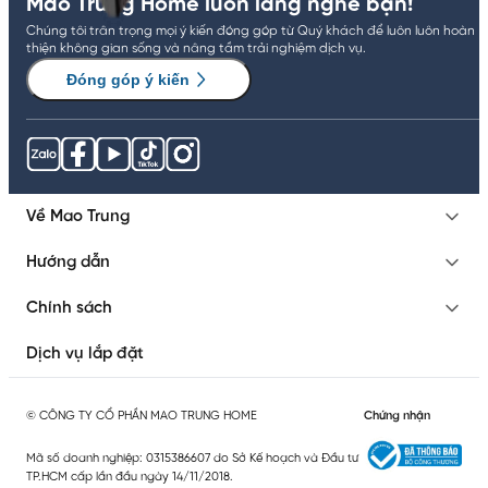
Mao Trung Home luôn lắng nghe bạn!
Chúng tôi trân trọng mọi ý kiến đóng góp từ Quý khách để luôn luôn hoàn
thiện không gian sống và nâng tầm trải nghiệm dịch vụ.
Đóng góp ý kiến
Về Mao Trung
Hướng dẫn
Chính sách
Dịch vụ lắp đặt
© CÔNG TY CỔ PHẦN MAO TRUNG HOME
Chứng nhận
Mã số doanh nghiệp: 0315386607 do Sở Kế hoạch và Đầu tư
TP.HCM cấp lần đầu ngày 14/11/2018.