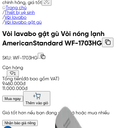
chính hãng, giá tốt
Trang chủ
/
Thiết bị vệ sinh
/
Vòi lavabo
/
Vòi lavabo gật gù
Vòi lavabo gật gù Vòi nóng lạnh
AmericanStandard
WF-1703HG
SKU:
WF-1703HG
Còn hàng
1
Tổng tiền
(đã bao gồm VAT)
9.460.000đ
11.000.000
đ
Mua ngay
Thêm vào giỏ
Giá tốt hơn nếu bạn đang xây nhà hoặc mua nhiều
Nhận báo giá riêng