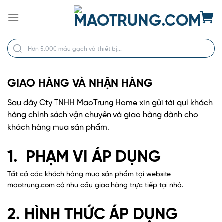
Bỏ
qua
nội
dung
GIAO HÀNG VÀ NHẬN HÀNG
Sau đây Cty TNHH MaoTrung Home xin gửi tới quí khách
hàng chính sách vận chuyển và giao hàng dành cho
khách hàng mua sản phẩm.
1. PHẠM VI ÁP DỤNG
Tất cả các khách hàng mua sản phẩm tại website
maotrung.com có nhu cầu giao hàng trực tiếp tại nhà.
2. HÌNH THỨC ÁP DỤNG