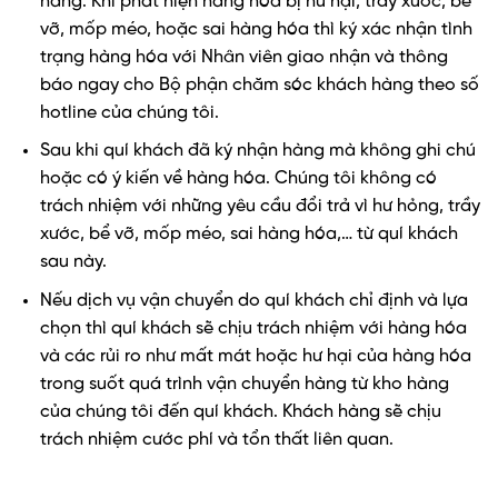
hàng. Khi phát hiện hàng hóa bị hư hại, trầy xước, bể
vỡ, mốp méo, hoặc sai hàng hóa thì ký xác nhận tình
trạng hàng hóa với Nhân viên giao nhận và thông
báo ngay cho Bộ phận chăm sóc khách hàng theo số
hotline của chúng tôi.
Sau khi quí khách đã ký nhận hàng mà không ghi chú
hoặc có ý kiến về hàng hóa. Chúng tôi không có
trách nhiệm với những yêu cầu đổi trả vì hư hỏng, trầy
xước, bể vỡ, mốp méo, sai hàng hóa,… từ quí khách
sau này.
Nếu dịch vụ vận chuyển do quí khách chỉ định và lựa
chọn thì quí khách sẽ chịu trách nhiệm với hàng hóa
và các rủi ro như mất mát hoặc hư hại của hàng hóa
trong suốt quá trình vận chuyển hàng từ kho hàng
của chúng tôi đến quí khách. Khách hàng sẽ chịu
trách nhiệm cước phí và tổn thất liên quan.