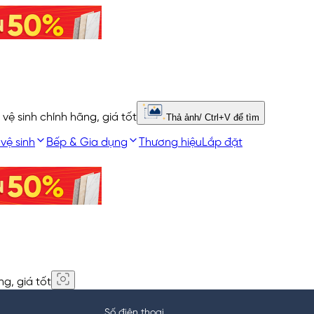
 vệ sinh chính hãng, giá tốt
Thả ảnh/ Ctrl+V để tìm
 vệ sinh
Bếp & Gia dụng
Thương hiệu
Lắp đặt
ng, giá tốt
Số điện thoại