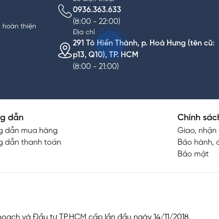
0936.363.633
(8:00 - 22:00)
n hoàn thiện
Địa chỉ
291 Tô Hiến Thành, p. Hoà Hưng (tên cũ:
p13, Q10), TP. HCM
(8:00 - 21:00)
g dẫn
Chính sác
g dẫn mua hàng
Giao, nhận
 dẫn thanh toán
Bảo hành, đ
Bảo mật
oạch và Đầu tư TP.HCM cấp lần đầu ngày 14/11/2018.