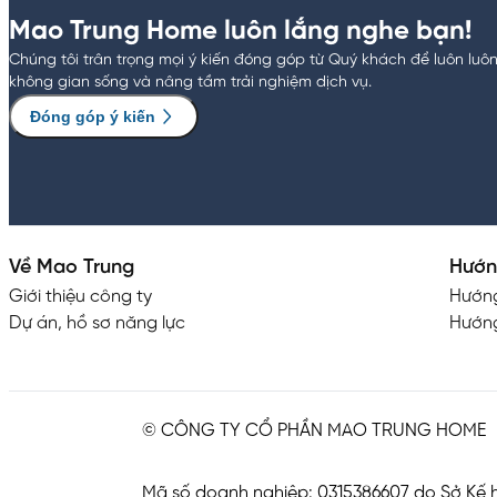
Mao Trung Home luôn lắng nghe bạn!
Chúng tôi trân trọng mọi ý kiến đóng góp từ Quý khách để luôn luô
không gian sống và nâng tầm trải nghiệm dịch vụ.
Đóng góp ý kiến
Về Mao Trung
Hướn
Giới thiệu công ty
Hướn
Dự án, hồ sơ năng lực
Hướng
© CÔNG TY CỔ PHẦN MAO TRUNG HOME
Mã số doanh nghiệp: 0315386607 do Sở Kế h