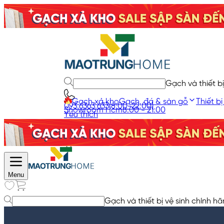
Gạch và thiết bị
Gạch xả kho
Gạch, đá & sàn gỗ
Thiết bị
093.6363.633
(8:00-22:00)
Showroom Hcm
8:00 - 21:00
Yêu thích
Giỏ hàng
Menu
Gạch và thiết bị vệ sinh chính hã