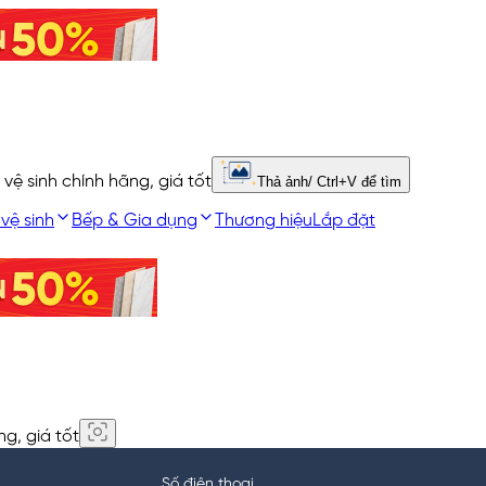
 vệ sinh chính hãng, giá tốt
Thả ảnh/ Ctrl+V để tìm
 vệ sinh
Bếp & Gia dụng
Thương hiệu
Lắp đặt
ng, giá tốt
Số điện thoại