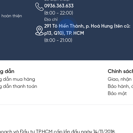
0936.363.633
(8:00 - 22:00)
n hoàn thiện
Địa chỉ
291 Tô Hiến Thành, p. Hoà Hưng (tên cũ:
p13, Q10), TP. HCM
(8:00 - 21:00)
g dẫn
Chính sác
g dẫn mua hàng
Giao, nhận
 dẫn thanh toán
Bảo hành, đ
Bảo mật
oạch và Đầu tư TP.HCM cấp lần đầu ngày 14/11/2018.