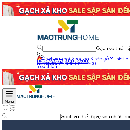
Gạch và thiết bị
Gạch xả kho
Gạch, đá & sàn gỗ
Thiết bị
093.6363.633
(8:00-22:00)
Showroom Hcm
8:00 - 21:00
Yêu thích
Giỏ hàng
Menu
Gạch và thiết bị vệ sinh chính hã