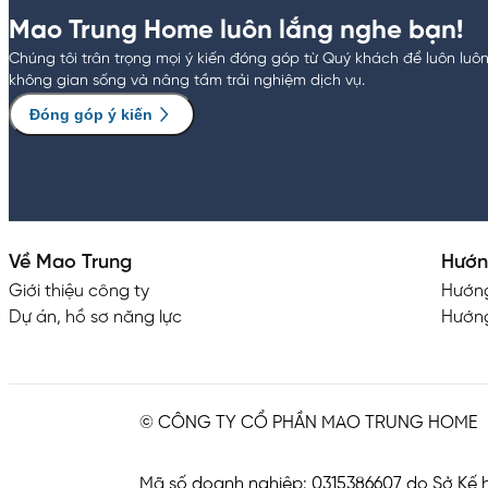
Mao Trung Home luôn lắng nghe bạn!
Chúng tôi trân trọng mọi ý kiến đóng góp từ Quý khách để luôn luô
không gian sống và nâng tầm trải nghiệm dịch vụ.
Đóng góp ý kiến
Về Mao Trung
Hướn
Giới thiệu công ty
Hướn
Dự án, hồ sơ năng lực
Hướng
© CÔNG TY CỔ PHẦN MAO TRUNG HOME
Mã số doanh nghiệp: 0315386607 do Sở Kế h